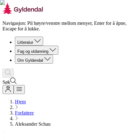
Navigasjon: Pil høyre/venstre mellom menyer, Enter for å åpne,
Escape for å lukke.
Litteratur
Fag og utdanning
Om Gyldendal
Søk
Hjem
Forfattere
Aleksander Schau