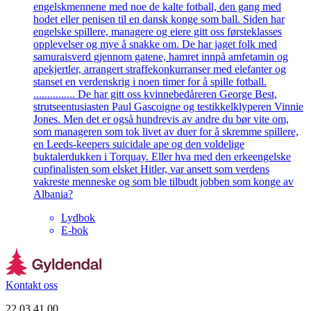
engelskmennene med noe de kalte fotball, den gang med
hodet eller penisen til en dansk konge som ball. Siden har
engelske spillere, managere og eiere gitt oss førsteklasses
opplevelser og mye å snakke om. De har jaget folk med
samuraisverd gjennom gatene, hamret innpå amfetamin og
apekjertler, arrangert straffekonkurranser med elefanter og
stanset en verdenskrig i noen timer for å spille fotball.
............... De har gitt oss kvinnebedåreren George Best,
strutseentusiasten Paul Gascoigne og testikkelklyperen Vinnie
Jones. Men det er også hundrevis av andre du bør vite om,
som manageren som tok livet av duer for å skremme spillere,
en Leeds-keepers suicidale ape og den voldelige
buktalerdukken i Torquay. Eller hva med den erkeengelske
cupfinalisten som elsket Hitler, var ansett som verdens
vakreste menneske og som ble tilbudt jobben som konge av
Albania?
Lydbok
E-bok
Kontakt oss
22 03 41 00