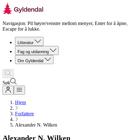
Navigasjon: Pil høyre/venstre mellom menyer, Enter for å åpne,
Escape for å lukke.
Litteratur
Fag og utdanning
Om Gyldendal
Søk
Hjem
Forfattere
Alexander N. Wilken
Alexander N. Wilken