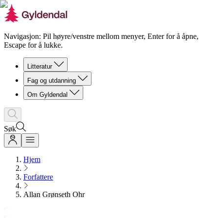
Navigasjon: Pil høyre/venstre mellom menyer, Enter for å åpne,
Escape for å lukke.
Litteratur
Fag og utdanning
Om Gyldendal
Søk
Hjem
Forfattere
Allan Grønseth Ohr