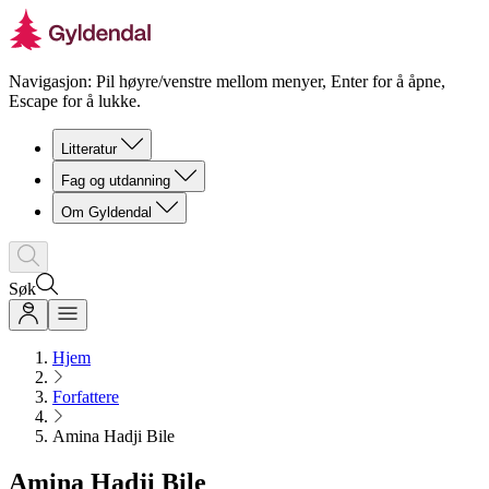
Navigasjon: Pil høyre/venstre mellom menyer, Enter for å åpne,
Escape for å lukke.
Litteratur
Fag og utdanning
Om Gyldendal
Søk
Hjem
Forfattere
Amina Hadji Bile
Amina Hadji Bile