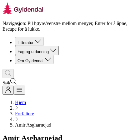
Navigasjon: Pil høyre/venstre mellom menyer, Enter for å åpne,
Escape for å lukke.
Litteratur
Fag og utdanning
Om Gyldendal
Søk
Hjem
Forfattere
Amir Asgharnejad
Amir Asgharnejad