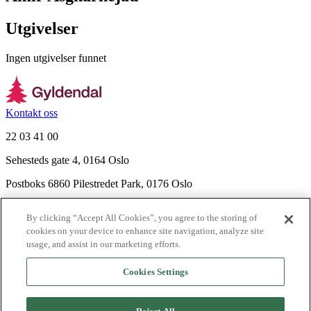
Utgivelser
Ingen utgivelser funnet
Kontakt oss
22 03 41 00
Sehesteds gate 4, 0164 Oslo
Postboks 6860 Pilestredet Park, 0176 Oslo
Finn frem
By clicking “Accept All Cookies”, you agree to the storing of
Nyhetsbrev
cookies on your device to enhance site navigation, analyze site
Ledige stillinger
usage, and assist in our marketing efforts.
Send inn manus
Cookies Settings
Om Gyldendal
Support