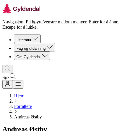
Navigasjon: Pil høyre/venstre mellom menyer, Enter for å åpne,
Escape for å lukke.
Litteratur
Fag og utdanning
Om Gyldendal
Søk
Hjem
Forfattere
Andreas Østby
Andreas Østby