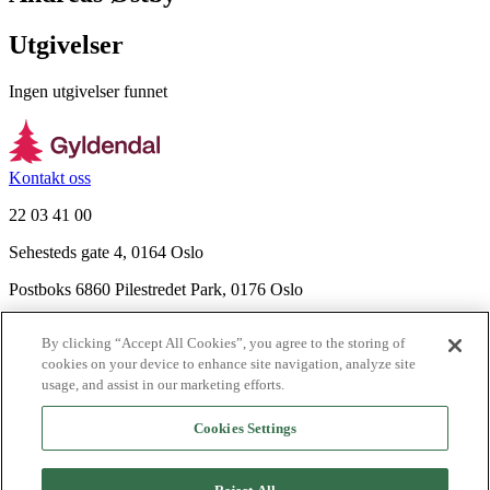
Utgivelser
Ingen utgivelser funnet
Kontakt oss
22 03 41 00
Sehesteds gate 4, 0164 Oslo
Postboks 6860 Pilestredet Park, 0176 Oslo
Finn frem
By clicking “Accept All Cookies”, you agree to the storing of
Nyhetsbrev
cookies on your device to enhance site navigation, analyze site
Ledige stillinger
usage, and assist in our marketing efforts.
Send inn manus
Cookies Settings
Om Gyldendal
Support