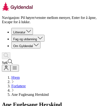
Navigasjon: Pil høyre/venstre mellom menyer, Enter for å åpne,
Escape for å lukke.
Litteratur
Fag og utdanning
Om Gyldendal
Søk
Hjem
Forfattere
Ane Fuglesang Herskind
Ane Fuglesang Herskind