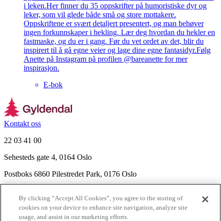
i leken.Her finner du 35 oppskrifter på humoristiske dyr og
leker, som vil glede både små og store mottakere.
Oppskriftene er svært detaljert presentert, og man behøver
ingen forkunnskaper i hekling. Lær deg hvordan du hekler en
fastmaske, og du er i gang. Før du vet ordet av det, blir du
inspirert til å gå egne veier og lage dine egne fantasidyr.Følg
Anette på Instagram på profilen @bareanette for mer
inspirasjon.
E-bok
Kontakt oss
22 03 41 00
Sehesteds gate 4, 0164 Oslo
Postboks 6860 Pilestredet Park, 0176 Oslo
Finn frem
By clicking “Accept All Cookies”, you agree to the storing of
Nyhetsbrev
cookies on your device to enhance site navigation, analyze site
Ledige stillinger
usage, and assist in our marketing efforts.