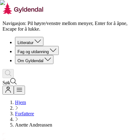
Navigasjon: Pil høyre/venstre mellom menyer, Enter for å åpne,
Escape for å lukke.
Litteratur
Fag og utdanning
Om Gyldendal
Søk
Hjem
Forfattere
Anette Andreassen