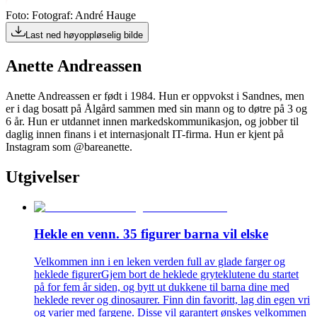
Foto: Fotograf: André Hauge
Last ned høyoppløselig bilde
Anette Andreassen
Anette Andreassen er født i 1984. Hun er oppvokst i Sandnes, men
er i dag bosatt på Ålgård sammen med sin mann og to døtre på 3 og
6 år. Hun er utdannet innen markedskommunikasjon, og jobber til
daglig innen finans i et internasjonalt IT-firma. Hun er kjent på
Instagram som @bareanette.
Utgivelser
Hekle en venn. 35 figurer barna vil elske
Velkommen inn i en leken verden full av glade farger og
heklede figurerGjem bort de heklede gryteklutene du startet
på for fem år siden, og bytt ut dukkene til barna dine med
heklede rever og dinosaurer. Finn din favoritt, lag din egen vri
og varier med fargene. Disse vil garantert ønskes velkommen