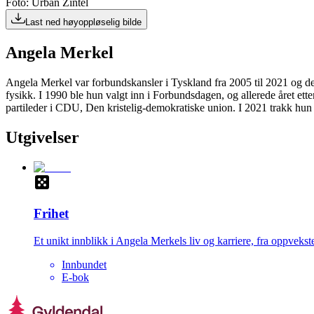
Foto: Urban Zintel
Last ned høyoppløselig bilde
Angela Merkel
Angela Merkel var forbundskansler i Tyskland fra 2005 til 2021 og de
fysikk. I 1990 ble hun valgt inn i Forbundsdagen, og allerede året ett
partileder i CDU, Den kristelig-demokratiske union. I 2021 trakk hun seg
Utgivelser
Frihet
Et unikt innblikk i Angela Merkels liv og karriere, fra oppveks
Innbundet
E-bok