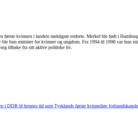
n første kvinnen i landets mektigste embete. Merkel ble født i Hambur
er ble hun minister for kvinner og ungdom. Fra 1994 til 1998 var hun min
 tilbake fra sitt aktive politiske liv.
ten i DDR til hennes tid som Tysklands første kvinnelige forbundskansle