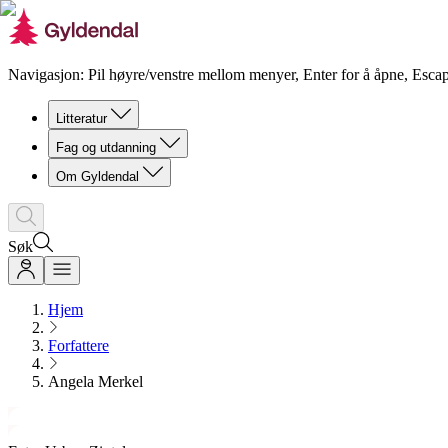
Navigasjon: Pil høyre/venstre mellom menyer, Enter for å åpne, Escap
Litteratur
Fag og utdanning
Om Gyldendal
Søk
Hjem
Forfattere
Angela Merkel