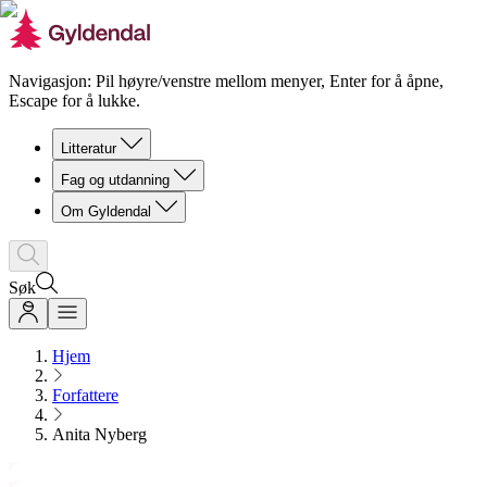
Navigasjon: Pil høyre/venstre mellom menyer, Enter for å åpne,
Escape for å lukke.
Litteratur
Fag og utdanning
Om Gyldendal
Søk
Hjem
Forfattere
Anita Nyberg