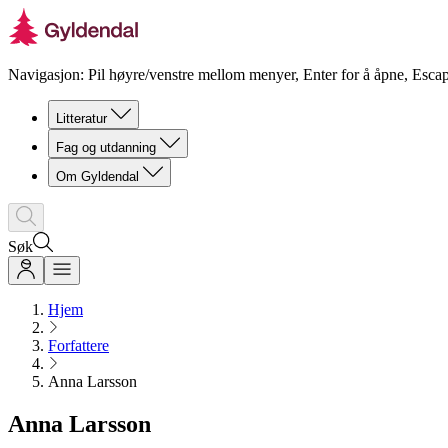
Navigasjon: Pil høyre/venstre mellom menyer, Enter for å åpne, Escap
Litteratur
Fag og utdanning
Om Gyldendal
Søk
Hjem
Forfattere
Anna Larsson
Anna Larsson