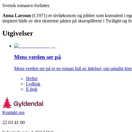
Svensk romance-forfatter.
Anna Larsson
(f.1971) er siviløkonom og jobber som konsulent i ege
inspirert både av den ekstreme jakten på skuespillerne i Twilight og fo
Utgivelser
Mens verden ser på
Mens verden ser på er en roman full av følelser, om umulig kjær
Heftet
Lydbok
E-bok
Kontakt oss
22 03 41 00