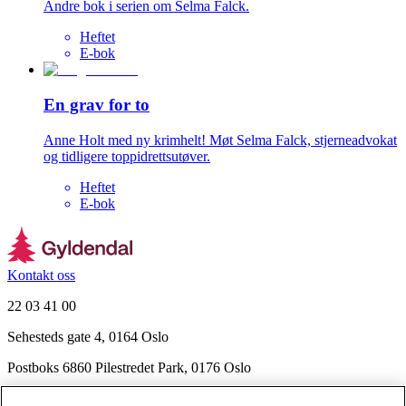
Andre bok i serien om Selma Falck.
Heftet
E-bok
En grav for to
Anne Holt med ny krimhelt! Møt Selma Falck, stjerneadvokat
og tidligere toppidrettsutøver.
Heftet
E-bok
Kontakt oss
22 03 41 00
Sehesteds gate 4, 0164 Oslo
Postboks 6860 Pilestredet Park, 0176 Oslo
Finn frem