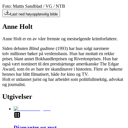
Foto: Mattis Sandblad / VG / NTB
Last ned høyoppløselig bilde
Anne Holt
Anne Holt er en av våre fremste og mestselgende krimforfattere.
Siden debuten
Blind gudinne
(1993) har hun solgt nærmere
tolv millioner bøker på verdensbasis. Hun har mottatt en rekke
priser, blant annet Bokhandlerprisen og Rivertonprisen. Hun har
også vært nominert til den prestisjetunge amerikanske The Edgar
Award, som én av bare tre skandinaver i historien. Flere av bøkene
hennes har blitt filmatisert, både for kino og TV.
Holt er utdannet jurist og har arbeidet som politifullmektig, advokat
og journalist.
Utgivelser
Diamanter og rust