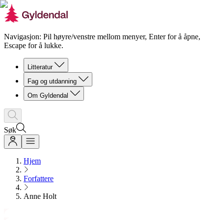
Navigasjon: Pil høyre/venstre mellom menyer, Enter for å åpne,
Escape for å lukke.
Litteratur
Fag og utdanning
Om Gyldendal
Søk
Hjem
Forfattere
Anne Holt