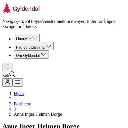
Navigasjon: Pil høyre/venstre mellom menyer, Enter for å åpne,
Escape for å lukke.
Litteratur
Fag og utdanning
Om Gyldendal
Søk
Hjem
Forfattere
Anne Inger Helmen Borge
Anne Inger Helmen Borge