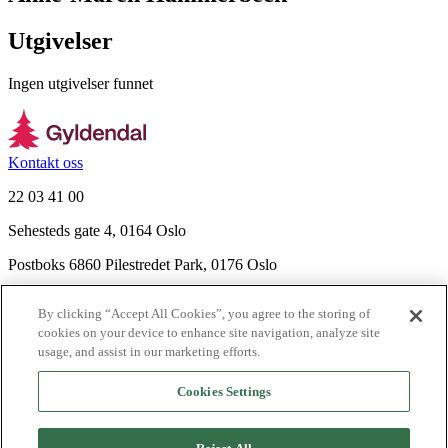
Utgivelser
Ingen utgivelser funnet
Kontakt oss
22 03 41 00
Sehesteds gate 4, 0164 Oslo
Postboks 6860 Pilestredet Park, 0176 Oslo
Finn frem
By clicking “Accept All Cookies”, you agree to the storing of
Nyhetsbrev
cookies on your device to enhance site navigation, analyze site
Ledige stillinger
usage, and assist in our marketing efforts.
Send inn manus
Cookies Settings
Om Gyldendal
Support