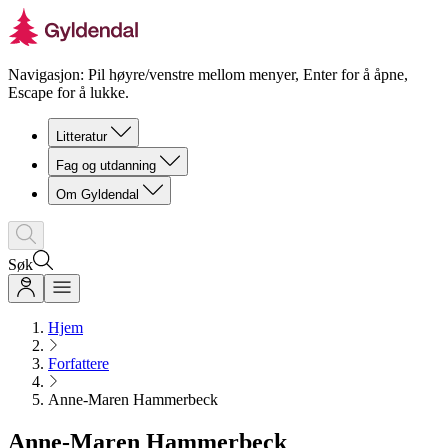
Navigasjon: Pil høyre/venstre mellom menyer, Enter for å åpne,
Escape for å lukke.
Litteratur
Fag og utdanning
Om Gyldendal
Søk
Hjem
Forfattere
Anne-Maren Hammerbeck
Anne-Maren Hammerbeck