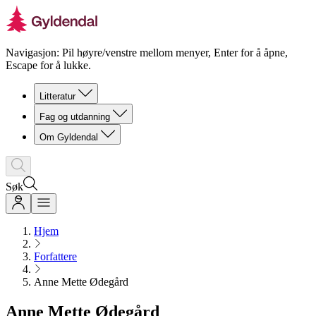
Navigasjon: Pil høyre/venstre mellom menyer, Enter for å åpne,
Escape for å lukke.
Litteratur
Fag og utdanning
Om Gyldendal
Søk
Hjem
Forfattere
Anne Mette Ødegård
Anne Mette Ødegård