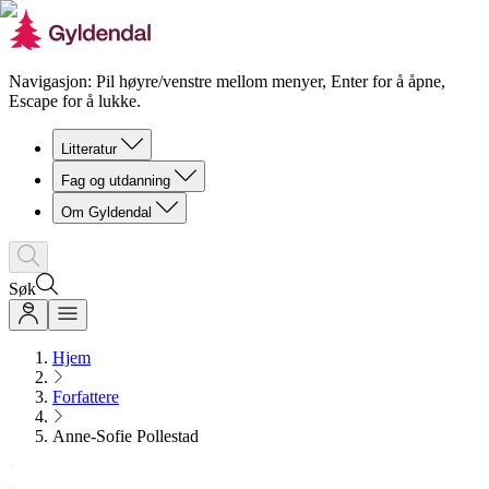
Navigasjon: Pil høyre/venstre mellom menyer, Enter for å åpne,
Escape for å lukke.
Litteratur
Fag og utdanning
Om Gyldendal
Søk
Hjem
Forfattere
Anne-Sofie Pollestad