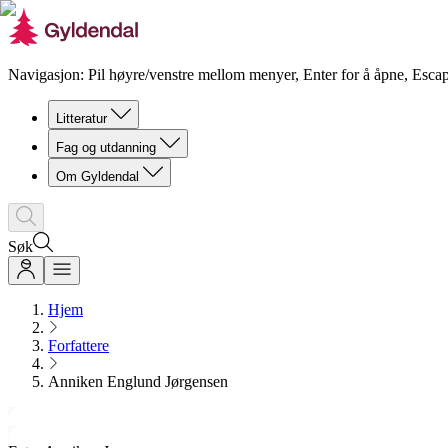
Navigasjon: Pil høyre/venstre mellom menyer, Enter for å åpne, Escap
Litteratur
Fag og utdanning
Om Gyldendal
Søk
Hjem
Forfattere
Anniken Englund Jørgensen