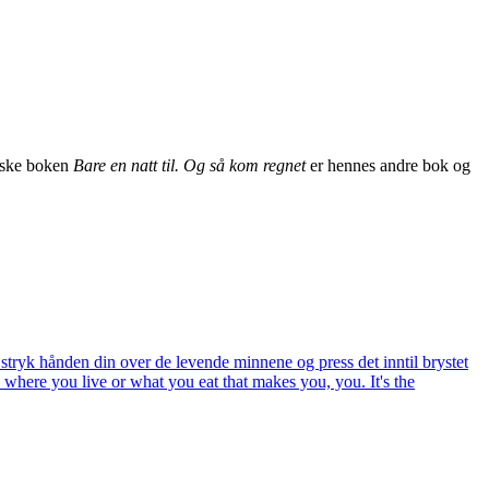
fiske boken
Bare en natt til. Og så kom regnet
er hennes andre bok og
et, stryk hånden din over de levende minnene og press det inntil brystet
, where you live or what you eat that makes you, you. It's the