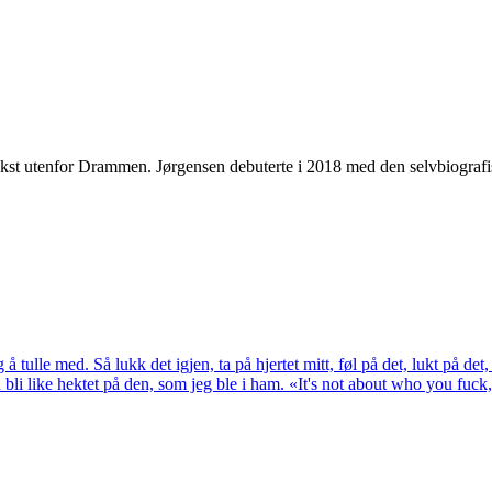
okst utenfor Drammen. Jørgensen debuterte i 2018 med den selvbiogra
g å tulle med. Så lukk det igjen, ta på hjertet mitt, føl på det, lukt på d
u bli like hektet på den, som jeg ble i ham. «It's not about who you fuck