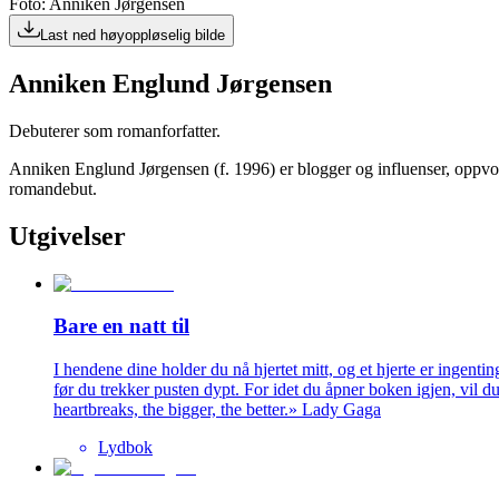
Foto: Anniken Jørgensen
Last ned høyoppløselig bilde
Anniken Englund Jørgensen
Debuterer som romanforfatter.
Anniken Englund Jørgensen (f. 1996) er blogger og influenser, oppv
romandebut.
Utgivelser
Bare en natt til
I hendene dine holder du nå hjertet mitt, og et hjerte er ingentin
før du trekker pusten dypt. For idet du åpner boken igjen, vil d
heartbreaks, the bigger, the better.» Lady Gaga
Lydbok