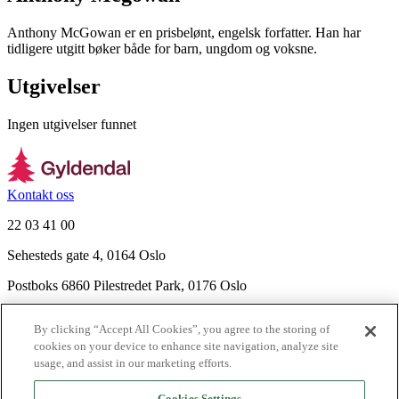
Anthony McGowan er en prisbelønt, engelsk forfatter. Han har
tidligere utgitt bøker både for barn, ungdom og voksne.
Utgivelser
Ingen utgivelser funnet
Kontakt oss
22 03 41 00
Sehesteds gate 4, 0164 Oslo
Postboks 6860 Pilestredet Park, 0176 Oslo
Finn frem
By clicking “Accept All Cookies”, you agree to the storing of
Nyhetsbrev
cookies on your device to enhance site navigation, analyze site
Ledige stillinger
usage, and assist in our marketing efforts.
Send inn manus
Cookies Settings