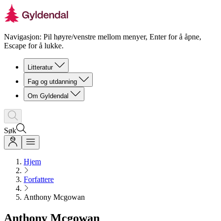
Navigasjon: Pil høyre/venstre mellom menyer, Enter for å åpne,
Escape for å lukke.
Litteratur
Fag og utdanning
Om Gyldendal
Søk
Hjem
Forfattere
Anthony Mcgowan
Anthony Mcgowan