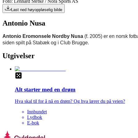
Foto: Lennard Stefke / Nora Sports AS
Last ned høyoppløselig bilde
Antonio Nusa
Antonio Eromonsele Nordby Nusa
(f. 2005) er en norsk fot
siden spilt på Stabæk og i Club Brugge.
Utgivelser
Alt starter med en drøm
Hva skal til for å nå en drøm? Og hva lærer du på veien?
Innbundet
Lydbok
E-bok