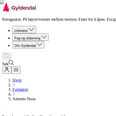
Navigasjon: Pil høyre/venstre mellom menyer, Enter for å åpne, Escap
Litteratur
Fag og utdanning
Om Gyldendal
Søk
Hjem
Forfattere
Antonio Nusa