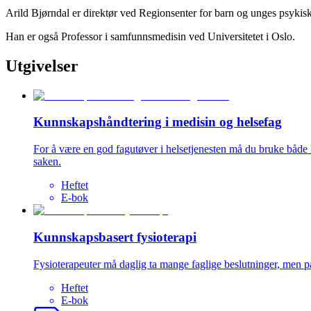
Arild Bjørndal er direktør ved Regionsenter for barn og unges psyki
Han er også Professor i samfunnsmedisin ved Universitetet i Oslo.
Utgivelser
Kunnskapshåndtering i medisin og helsefag
For å være en god fagutøver i helsetjenesten må du bruke både h
saken.
Heftet
E-bok
Kunnskapsbasert fysioterapi
Fysioterapeuter må daglig ta mange faglige beslutninger, men på
Heftet
E-bok