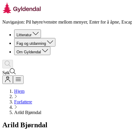
Navigasjon: Pil høyre/venstre mellom menyer, Enter for å åpne, Escap
Litteratur
Fag og utdanning
Om Gyldendal
Søk
Hjem
Forfattere
Arild Bjørndal
Arild Bjørndal