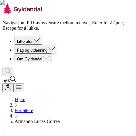
Navigasjon: Pil høyre/venstre mellom menyer, Enter for å åpne,
Escape for å lukke.
Litteratur
Fag og utdanning
Om Gyldendal
Søk
Hjem
Forfattere
Armando Lucas Correa