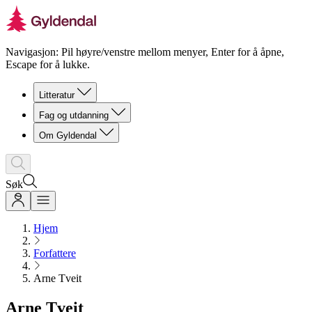
Navigasjon: Pil høyre/venstre mellom menyer, Enter for å åpne,
Escape for å lukke.
Litteratur
Fag og utdanning
Om Gyldendal
Søk
Hjem
Forfattere
Arne Tveit
Arne Tveit