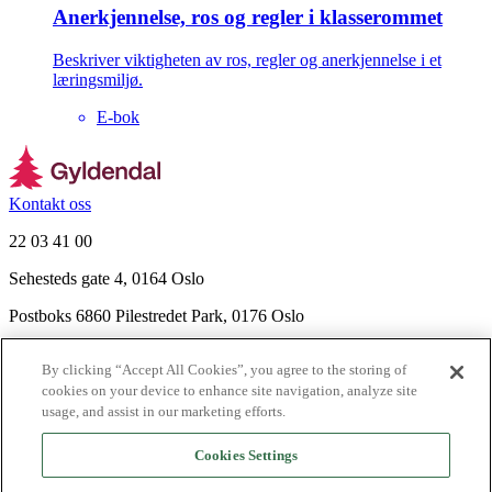
Anerkjennelse, ros og regler i klasserommet
Beskriver viktigheten av ros, regler og anerkjennelse i et
læringsmiljø.
E-bok
Kontakt oss
22 03 41 00
Sehesteds gate 4, 0164 Oslo
Postboks 6860 Pilestredet Park, 0176 Oslo
Finn frem
By clicking “Accept All Cookies”, you agree to the storing of
Nyhetsbrev
cookies on your device to enhance site navigation, analyze site
Ledige stillinger
usage, and assist in our marketing efforts.
Send inn manus
Cookies Settings
Om Gyldendal