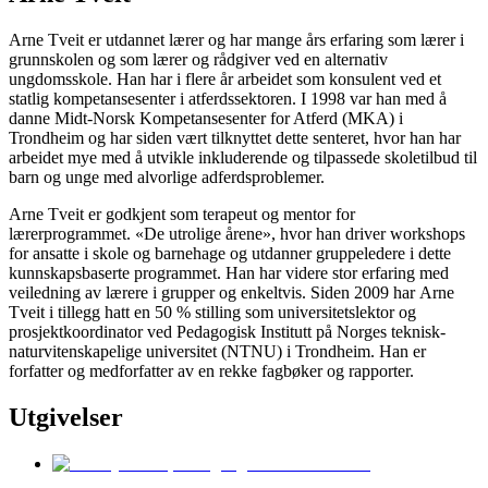
Arne Tveit er utdannet lærer og har mange års erfaring som lærer i
grunnskolen og som lærer og rådgiver ved en alternativ
ungdomsskole. Han har i flere år arbeidet som konsulent ved et
statlig kompetansesenter i atferdssektoren. I 1998 var han med å
danne Midt-Norsk Kompetansesenter for Atferd (MKA) i
Trondheim og har siden vært tilknyttet dette senteret, hvor han har
arbeidet mye med å utvikle inkluderende og tilpassede skoletilbud til
barn og unge med alvorlige adferdsproblemer.
Arne Tveit er godkjent som terapeut og mentor for
lærerprogrammet. «De utrolige årene», hvor han driver workshops
for ansatte i skole og barnehage og utdanner gruppeledere i dette
kunnskapsbaserte programmet. Han har videre stor erfaring med
veiledning av lærere i grupper og enkeltvis. Siden 2009 har Arne
Tveit i tillegg hatt en 50 % stilling som universitetslektor og
prosjektkoordinator ved Pedagogisk Institutt på Norges teknisk-
naturvitenskapelige universitet (NTNU) i Trondheim. Han er
forfatter og medforfatter av en rekke fagbøker og rapporter.
Utgivelser