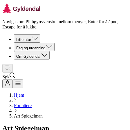
Navigasjon: Pil høyre/venstre mellom menyer, Enter for å åpne,
Escape for å lukke.
Litteratur
Fag og utdanning
Om Gyldendal
Søk
Hjem
Forfattere
Art Spiegelman
Art Spiegelman