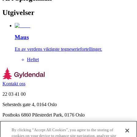
Utgivelser
Maus
En av verdens viktigste tegneseriefortellinger.
Heftet
Kontakt oss
22 03 41 00
Sehesteds gate 4, 0164 Oslo
Postboks 6860 Pilestredet Park, 0176 Oslo
Finn frem
By clicking “Accept All Cookies”, you agree to the storing of
Nyhetsbrev
cookies on your device to enhance site navigation, analyze site