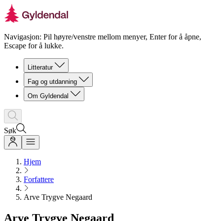
Navigasjon: Pil høyre/venstre mellom menyer, Enter for å åpne,
Escape for å lukke.
Litteratur
Fag og utdanning
Om Gyldendal
Søk
Hjem
Forfattere
Arve Trygve Negaard
Arve Trygve Negaard