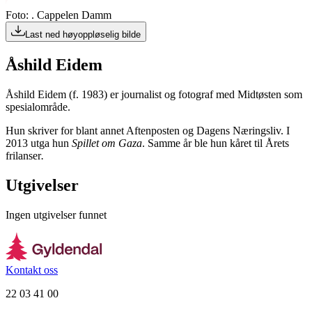
Foto: . Cappelen Damm
Last ned høyoppløselig bilde
Åshild Eidem
Åshild Eidem (f. 1983) er journalist og fotograf med Midtøsten som
spesialområde.
Hun skriver for blant annet Aftenposten og Dagens Næringsliv. I
2013 utga hun
Spillet om Gaza
. Samme år ble hun kåret til Årets
frilanser
.
Utgivelser
Ingen utgivelser funnet
Kontakt oss
22 03 41 00