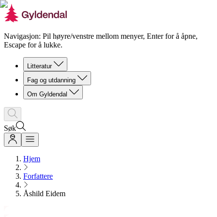
Navigasjon: Pil høyre/venstre mellom menyer, Enter for å åpne,
Escape for å lukke.
Litteratur
Fag og utdanning
Om Gyldendal
Søk
Hjem
Forfattere
Åshild Eidem