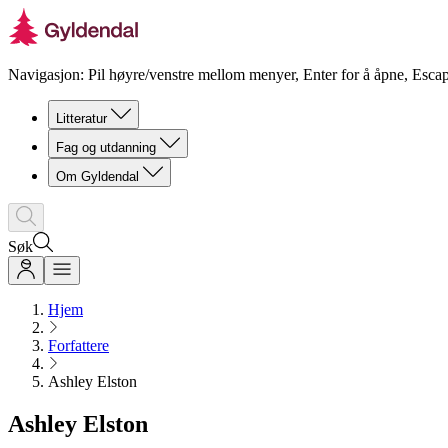
Navigasjon: Pil høyre/venstre mellom menyer, Enter for å åpne, Escap
Litteratur
Fag og utdanning
Om Gyldendal
Søk
Hjem
Forfattere
Ashley Elston
Ashley Elston