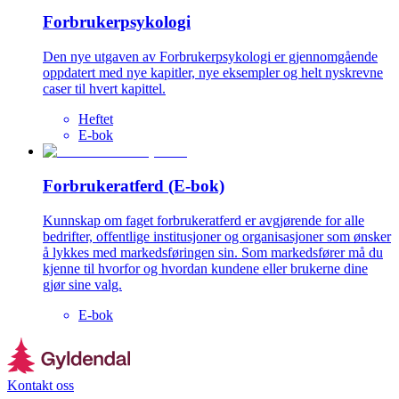
Forbrukerpsykologi
Den nye utgaven av Forbrukerpsykologi er gjennomgående
oppdatert med nye kapitler, nye eksempler og helt nyskrevne
caser til hvert kapittel.
Heftet
E-bok
Forbrukeratferd (E-bok)
Kunnskap om faget forbrukeratferd er avgjørende for alle
bedrifter, offentlige institusjoner og organisasjoner som ønsker
å lykkes med markedsføringen sin. Som markedsfører må du
kjenne til hvorfor og hvordan kundene eller brukerne dine
gjør sine valg.
E-bok
Kontakt oss