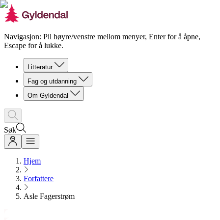
Navigasjon: Pil høyre/venstre mellom menyer, Enter for å åpne,
Escape for å lukke.
Litteratur
Fag og utdanning
Om Gyldendal
Søk
Hjem
Forfattere
Asle Fagerstrøm