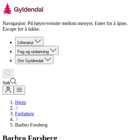
Navigasjon: Pil høyre/venstre mellom menyer, Enter for å åpne,
Escape for å lukke.
Litteratur
Fag og utdanning
Om Gyldendal
Søk
Hjem
Forfattere
Barbro Forsberg
Barbro Forsberg