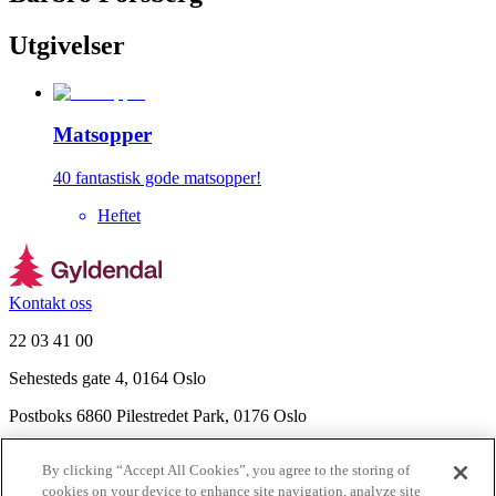
Utgivelser
Matsopper
40 fantastisk gode matsopper!
Heftet
Kontakt oss
22 03 41 00
Sehesteds gate 4, 0164 Oslo
Postboks 6860 Pilestredet Park, 0176 Oslo
Finn frem
By clicking “Accept All Cookies”, you agree to the storing of
Nyhetsbrev
cookies on your device to enhance site navigation, analyze site