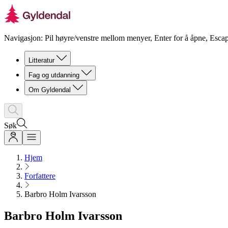
Navigasjon: Pil høyre/venstre mellom menyer, Enter for å åpne, Escap
Litteratur
Fag og utdanning
Om Gyldendal
Søk
Hjem
Forfattere
Barbro Holm Ivarsson
Barbro Holm Ivarsson