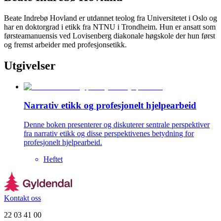
Beate Indrebø Hovland er utdannet teolog fra Universitetet i Oslo og
har en doktorgrad i etikk fra NTNU i Trondheim. Hun er ansatt som
førsteamanuensis ved Lovisenberg diakonale høgskole der hun først
og fremst arbeider med profesjonsetikk.
Utgivelser
Narrativ etikk og profesjonelt hjelpearbeid
Denne boken presenterer og diskuterer sentrale perspektiver
fra narrativ etikk og disse perspektivenes betydning for
profesjonelt hjelpearbeid.
Heftet
Kontakt oss
22 03 41 00