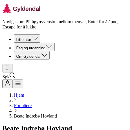
Navigasjon: Pil høyre/venstre mellom menyer, Enter for å åpne,
Escape for å lukke.
Litteratur
Fag og utdanning
Om Gyldendal
Søk
Hjem
Forfattere
Beate Indrebø Hovland
Beate Indrebø Hovland