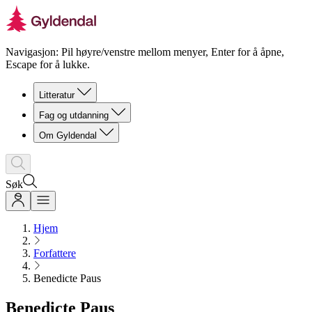
Navigasjon: Pil høyre/venstre mellom menyer, Enter for å åpne,
Escape for å lukke.
Litteratur
Fag og utdanning
Om Gyldendal
Søk
Hjem
Forfattere
Benedicte Paus
Benedicte Paus