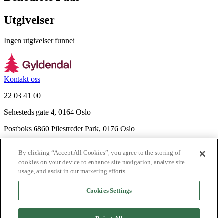
Utgivelser
Ingen utgivelser funnet
Kontakt oss
22 03 41 00
Sehesteds gate 4, 0164 Oslo
Postboks 6860 Pilestredet Park, 0176 Oslo
Finn frem
By clicking “Accept All Cookies”, you agree to the storing of
Nyhetsbrev
cookies on your device to enhance site navigation, analyze site
Ledige stillinger
usage, and assist in our marketing efforts.
Send inn manus
Cookies Settings
Om Gyldendal
Support