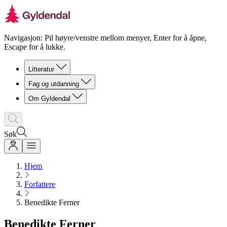
Navigasjon: Pil høyre/venstre mellom menyer, Enter for å åpne,
Escape for å lukke.
Litteratur
Fag og utdanning
Om Gyldendal
Søk
Hjem
Forfattere
Benedikte Ferner
Benedikte Ferner