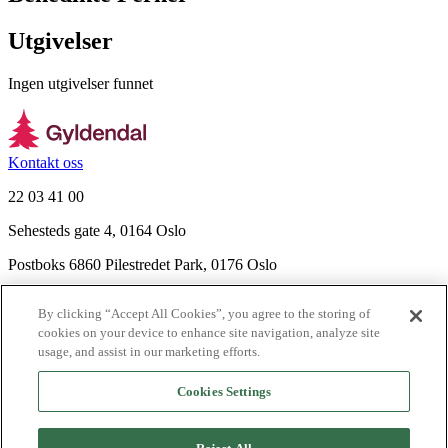
Utgivelser
Ingen utgivelser funnet
Kontakt oss
22 03 41 00
Sehesteds gate 4, 0164 Oslo
Postboks 6860 Pilestredet Park, 0176 Oslo
Finn frem
By clicking “Accept All Cookies”, you agree to the storing of
Nyhetsbrev
cookies on your device to enhance site navigation, analyze site
Ledige stillinger
usage, and assist in our marketing efforts.
Send inn manus
Cookies Settings
Om Gyldendal
Support