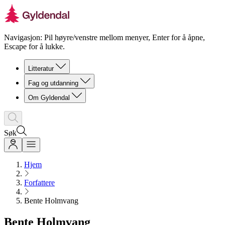
Navigasjon: Pil høyre/venstre mellom menyer, Enter for å åpne,
Escape for å lukke.
Litteratur
Fag og utdanning
Om Gyldendal
Søk
Hjem
Forfattere
Bente Holmvang
Bente Holmvang