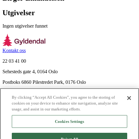
Utgivelser
Ingen utgivelser funnet
Kontakt oss
22 03 41 00
Sehesteds gate 4, 0164 Oslo
Postboks 6860 Pilestredet Park, 0176 Oslo
Finn frem
By clicking “Accept All Cookies”, you agree to the storing of
Nyhetsbrev
cookies on your device to enhance site navigation, analyze site
Ledige stillinger
usage, and assist in our marketing efforts.
Send inn manus
Cookies Settings
Om Gyldendal
Support