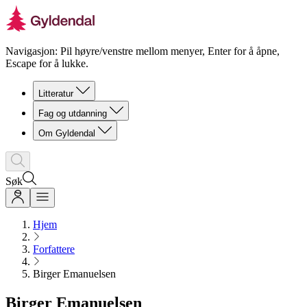
Navigasjon: Pil høyre/venstre mellom menyer, Enter for å åpne,
Escape for å lukke.
Litteratur
Fag og utdanning
Om Gyldendal
Søk
Hjem
Forfattere
Birger Emanuelsen
Birger Emanuelsen