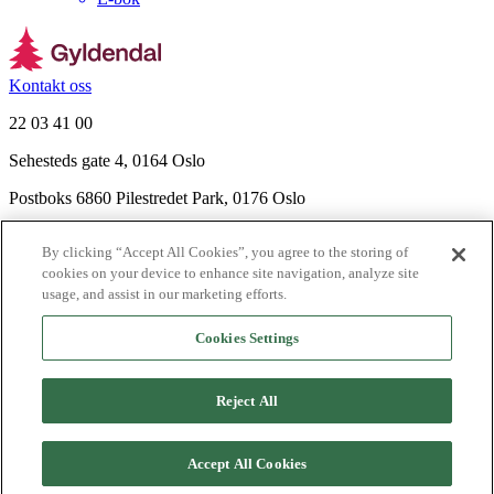
Kontakt oss
22 03 41 00
Sehesteds gate 4, 0164 Oslo
Postboks 6860 Pilestredet Park, 0176 Oslo
Finn frem
By clicking “Accept All Cookies”, you agree to the storing of
Nyhetsbrev
cookies on your device to enhance site navigation, analyze site
Ledige stillinger
usage, and assist in our marketing efforts.
Send inn manus
Cookies Settings
Om Gyldendal
Support
Reject All
Presse
Agency
Accept All Cookies
©
2026
Gyldendal
Personvernerklæringer
Informasjonskapsler