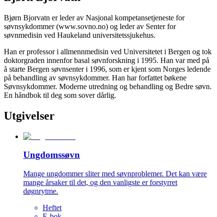
Bjørn Bjorvatn er leder av Nasjonal kompetansetjeneste for
søvnsykdommer (www.sovno.no) og leder av Senter for
søvnmedisin ved Haukeland universitetssjukehus.
Han er professor i allmennmedisin ved Universitetet i Bergen og tok
doktorgraden innenfor basal søvnforskning i 1995. Han var med på
å starte Bergen søvnsenter i 1996, som er kjent som Norges ledende
på behandling av søvnsykdommer. Han har forfattet bøkene
Søvnsykdommer. Moderne utredning og behandling og Bedre søvn.
En håndbok til deg som sover dårlig.
Utgivelser
Ungdomssøvn
Mange ungdommer sliter med søvnproblemer. Det kan være
mange årsaker til det, og den vanligste er forstyrret
døgnrytme.
Heftet
E-bok