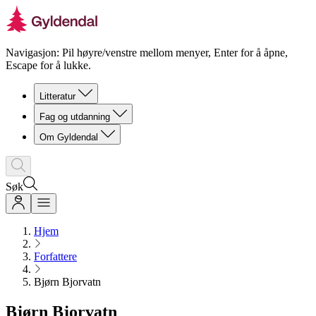
Navigasjon: Pil høyre/venstre mellom menyer, Enter for å åpne,
Escape for å lukke.
Litteratur
Fag og utdanning
Om Gyldendal
Søk
Hjem
Forfattere
Bjørn Bjorvatn
Bjørn Bjorvatn