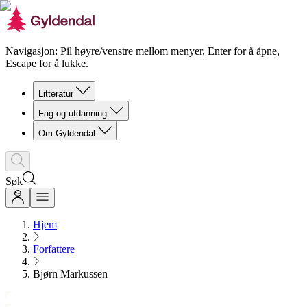
Navigasjon: Pil høyre/venstre mellom menyer, Enter for å åpne,
Escape for å lukke.
Litteratur
Fag og utdanning
Om Gyldendal
Søk
Hjem
Forfattere
Bjørn Markussen