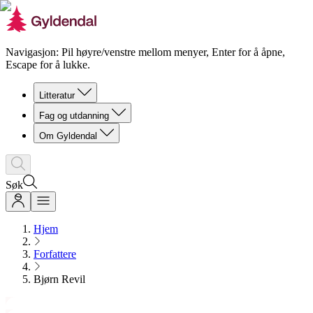
Navigasjon: Pil høyre/venstre mellom menyer, Enter for å åpne,
Escape for å lukke.
Litteratur
Fag og utdanning
Om Gyldendal
Søk
Hjem
Forfattere
Bjørn Revil