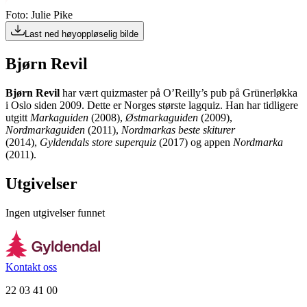
Foto: Julie Pike
Last ned høyoppløselig bilde
Bjørn Revil
Bjørn Revil
har vært quizmaster på O’Reilly’s pub på Grünerløkka
i Oslo siden 2009. Dette er Norges største lagquiz. Han har tidligere
utgitt
Markaguiden
(2008),
Østmarkaguiden
(2009),
Nordmarkaguiden
(2011),
Nordmarkas beste skiturer
(2014),
Gyldendals store superquiz
(2017) og appen
Nordmarka
(2011).
Utgivelser
Ingen utgivelser funnet
Kontakt oss
22 03 41 00