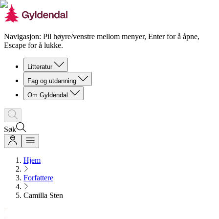
Navigasjon: Pil høyre/venstre mellom menyer, Enter for å åpne,
Escape for å lukke.
Litteratur
Fag og utdanning
Om Gyldendal
Søk
Hjem
Forfattere
Camilla Sten