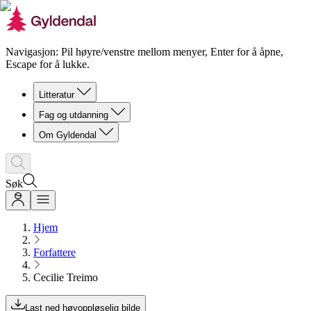
Navigasjon: Pil høyre/venstre mellom menyer, Enter for å åpne,
Escape for å lukke.
Litteratur
Fag og utdanning
Om Gyldendal
Søk
Hjem
Forfattere
Cecilie Treimo
Last ned høyoppløselig bilde