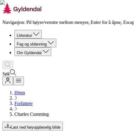
Navigasjon: Pil høyre/venstre mellom menyer, Enter for å åpne, Escap
Litteratur
Fag og utdanning
Om Gyldendal
Søk
Hjem
Forfattere
Charles Cumming
Last ned høyoppløselig bilde