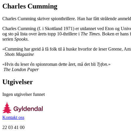
Charles Cumming
Charles Cumming skriver spionthrillere. Han har fått strålende anme
Charles Cumming (f. i Skottland 1971) er utdannet ved Eton og Univ
og sto på lista over årets topp 10-thrillere i
The Times
. Boken er hans 
serien
Spooks
.
«Cumming har greid å få folk til å huske hvorfor de leser Greene, Am
Shots Magazine
«Hvis du leser én spionroman dette året, må det bli
Tyfon
.»
The London Paper
Utgivelser
Ingen utgivelser funnet
Kontakt oss
22 03 41 00