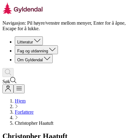
Navigasjon: Pil høyre/venstre mellom menyer, Enter for å åpne,
Escape for å lukke.
Litteratur
Fag og utdanning
Om Gyldendal
Søk
Hjem
Forfattere
Christopher Haatuft
Christopher Haatuft