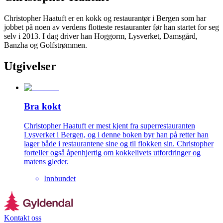
Christopher Haatuft er en kokk og restaurantør i Bergen som har
jobbet på noen av verdens flotteste restauranter før han startet for seg
selv i 2013. I dag driver han Hoggorm, Lysverket, Damsgård,
Banzha og Golfstrømmen.
Utgivelser
Bra kokt
Christopher Haatuft er mest kjent fra superrestauranten
Lysverket i Bergen, og i denne boken byr han på retter han
lager både i restaurantene sine og til flokken sin. Christopher
forteller også åpenhjertig om kokkelivets utfordringer og
matens gleder.
Innbundet
Kontakt oss