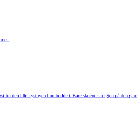
imes.
st fra den lille kystbyen hun bodde i. Bare skoene sto igjen på den gam