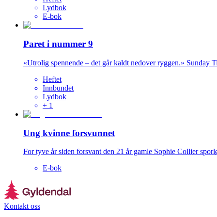
Lydbok
E-bok
Paret i nummer 9
«Utrolig spennende – det går kaldt nedover ryggen.» Sunday T
Heftet
Innbundet
Lydbok
+
1
Ung kvinne forsvunnet
For tyve år siden forsvant den 21 år gamle Sophie Collier sporlø
E-bok
Kontakt oss