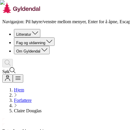
Navigasjon: Pil høyre/venstre mellom menyer, Enter for å åpne, Escap
Litteratur
Fag og utdanning
Om Gyldendal
Søk
Hjem
Forfattere
Claire Douglas