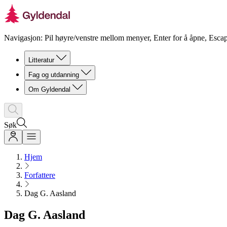
Navigasjon: Pil høyre/venstre mellom menyer, Enter for å åpne, Escap
Litteratur
Fag og utdanning
Om Gyldendal
Søk
Hjem
Forfattere
Dag G. Aasland
Dag G. Aasland