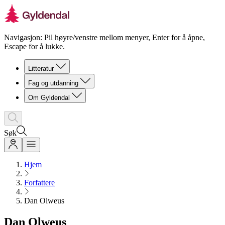
Navigasjon: Pil høyre/venstre mellom menyer, Enter for å åpne,
Escape for å lukke.
Litteratur
Fag og utdanning
Om Gyldendal
Søk
Hjem
Forfattere
Dan Olweus
Dan Olweus