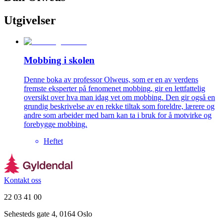
Utgivelser
Mobbing i skolen
Denne boka av professor Olweus, som er en av verdens
fremste eksperter på fenomenet mobbing, gir en lettfattelig
oversikt over hva man idag vet om mobbing. Den gir også en
grundig beskrivelse av en rekke tiltak som foreldre, lærere og
andre som arbeider med barn kan ta i bruk for å motvirke og
forebygge mobbing.
Heftet
Kontakt oss
22 03 41 00
Sehesteds gate 4, 0164 Oslo