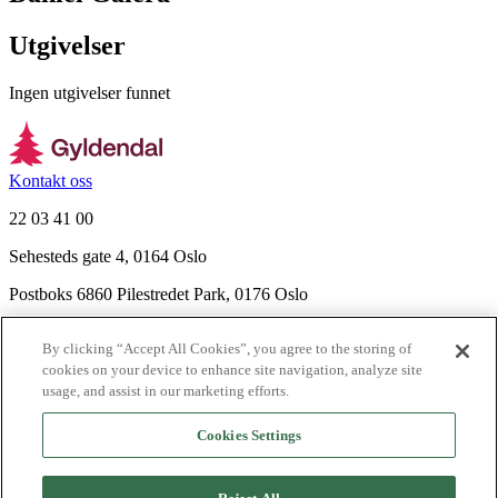
Utgivelser
Ingen utgivelser funnet
Kontakt oss
22 03 41 00
Sehesteds gate 4, 0164 Oslo
Postboks 6860 Pilestredet Park, 0176 Oslo
Finn frem
By clicking “Accept All Cookies”, you agree to the storing of
Nyhetsbrev
cookies on your device to enhance site navigation, analyze site
Ledige stillinger
usage, and assist in our marketing efforts.
Send inn manus
Cookies Settings
Om Gyldendal
Support