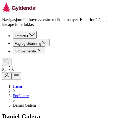
Navigasjon: Pil høyre/venstre mellom menyer, Enter for å åpne,
Escape for å lukke.
Litteratur
Fag og utdanning
Om Gyldendal
Søk
Hjem
Forfattere
Daniel Galera
Daniel Galera