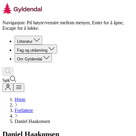
Navigasjon: Pil høyre/venstre mellom menyer, Enter for å åpne,
Escape for å lukke.
Litteratur
Fag og utdanning
Om Gyldendal
Søk
Hjem
Forfattere
Daniel Haakonsen
Daniel Haakonsen