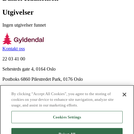
Utgivelser
Ingen utgivelser funnet
Kontakt oss
22 03 41 00
Sehesteds gate 4, 0164 Oslo
Postboks 6860 Pilestredet Park, 0176 Oslo
Finn frem
By clicking “Accept All Cookies”, you agree to the storing of
Nyhetsbrev
cookies on your device to enhance site navigation, analyze site
Ledige stillinger
usage, and assist in our marketing efforts.
Send inn manus
Cookies Settings
Om Gyldendal
Support