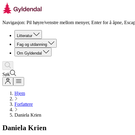
Navigasjon: Pil høyre/venstre mellom menyer, Enter for å åpne, Escap
Litteratur
Fag og utdanning
Om Gyldendal
Søk
Hjem
Forfattere
Daniela Krien
Daniela Krien