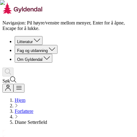
Navigasjon: Pil høyre/venstre mellom menyer, Enter for å åpne,
Escape for å lukke.
Litteratur
Fag og utdanning
Om Gyldendal
Søk
Hjem
Forfattere
Diane Setterfield