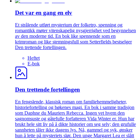
Det var en gang en elv
Et strålende utført mysterium der folketro, spenning og
romantikk møter vitenskapelig nysgjerrighet ved begynnelsen
av den moderne tid. En bok like spennende som en
krimroman og like stemningsfull som Setterfields bestselger
Den trettende fortellingen.
Heftet
E-bok
Den trettende fortellingen
En fengslende, klassisk roman om familiehemmeligheter,
historiefortelling og bøkenes magi. En bok i samme tradisjon
som Daphne du Mauriers Rebecca. Ingen vet hvem den
sagnomsuste og gåtefulle forfatteren Vida Winter er. Hun har
brukt hele sitt liv på å dikte historier om seg selv; den grufulle
sannheten tåler ikke dagens lys. Nå, gammel og syk, ønsker
hun å lette på mysteriets slør. Den unge Margaret Lea er slått