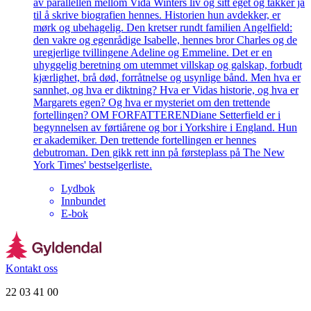
av parallellen mellom Vida Winters liv og sitt eget og takker ja
til å skrive biografien hennes. Historien hun avdekker, er
mørk og ubehagelig. Den kretser rundt familien Angelfield:
den vakre og egenrådige Isabelle, hennes bror Charles og de
uregjerlige tvillingene Adeline og Emmeline. Det er en
uhyggelig beretning om utemmet villskap og galskap, forbudt
kjærlighet, brå død, forråtnelse og usynlige bånd. Men hva er
sannhet, og hva er diktning? Hva er Vidas historie, og hva er
Margarets egen? Og hva er mysteriet om den trettende
fortellingen? OM FORFATTERENDiane Setterfield er i
begynnelsen av førtiårene og bor i Yorkshire i England. Hun
er akademiker. Den trettende fortellingen er hennes
debutroman. Den gikk rett inn på førsteplass på The New
York Times' bestselgerliste.
Lydbok
Innbundet
E-bok
Kontakt oss
22 03 41 00