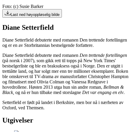
Foto: (c) Susie Barker
Last ned høyoppløselig bilde
Diane Setterfield
Diane Setterfield debuterte med romanen Den trettende fortellingen
og er en av Storbritannias bestselgende forfattere.
Diane Setterfield debuterte med romanen
Den trettende fortellingen
(på norsk i 2007), som gikk rett til topps på New York Times'
bestselgerliste og ble en braksuksess også i Norge. Den er utgitt i
trettiåtte land, og har solgt mer enn tre millioner eksemplarer. Boken
ble omskrevet til TV-drama av manusforfatter Christopher Hampton
og filmatisert med Olivia Colman og Vanessa Redgrave i
hovedrollene. Høsten 2013 utga hun sin andre roman,
Bellman &
Black,
og nå er hun tilbake med storslagne
Det var engang en elv
.
Setterfield er født på landet i Berkshire, men bor nå i nærheten av
Oxford, ved Themsen.
Utgivelser