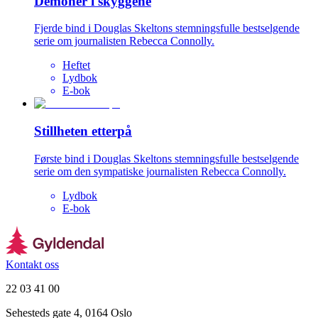
Demoner i skyggene
Fjerde bind i Douglas Skeltons stemningsfulle bestselgende
serie om journalisten Rebecca Connolly.
Heftet
Lydbok
E-bok
Stillheten etterpå
Første bind i Douglas Skeltons stemningsfulle bestselgende
serie om den sympatiske journalisten Rebecca Connolly.
Lydbok
E-bok
Kontakt oss
22 03 41 00
Sehesteds gate 4, 0164 Oslo