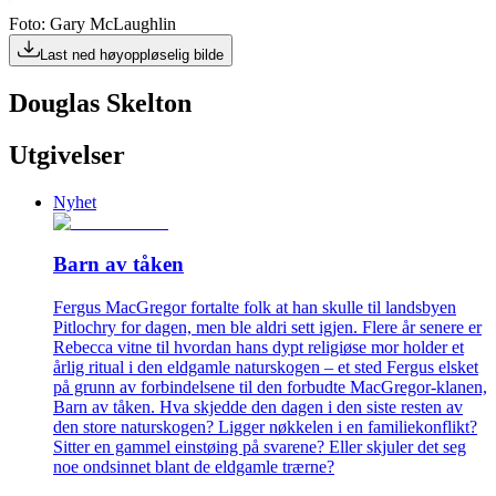
Foto: Gary McLaughlin
Last ned høyoppløselig bilde
Douglas Skelton
Utgivelser
Nyhet
Barn av tåken
Fergus MacGregor fortalte folk at han skulle til landsbyen
Pitlochry for dagen, men ble aldri sett igjen. Flere år senere er
Rebecca vitne til hvordan hans dypt religiøse mor holder et
årlig ritual i den eldgamle naturskogen – et sted Fergus elsket
på grunn av forbindelsene til den forbudte MacGregor-klanen,
Barn av tåken. Hva skjedde den dagen i den siste resten av
den store naturskogen? Ligger nøkkelen i en familiekonflikt?
Sitter en gammel einstøing på svarene? Eller skjuler det seg
noe ondsinnet blant de eldgamle trærne?