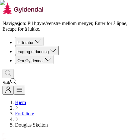
Navigasjon: Pil høyre/venstre mellom menyer, Enter for å åpne,
Escape for å lukke.
Litteratur
Fag og utdanning
Om Gyldendal
Søk
Hjem
Forfattere
Douglas Skelton