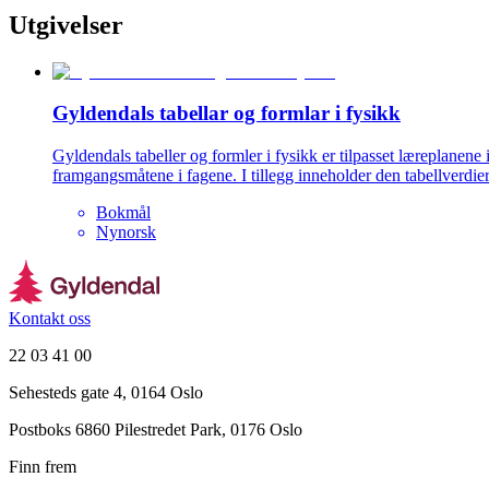
Utgivelser
Gyldendals tabellar og formlar i fysikk
Gyldendals tabeller og formler i fysikk er tilpasset læreplanene 
framgangsmåtene i fagene. I tillegg inneholder den tabellverdier 
Bokmål
Nynorsk
Kontakt oss
22 03 41 00
Sehesteds gate 4, 0164 Oslo
Postboks 6860 Pilestredet Park, 0176 Oslo
Finn frem