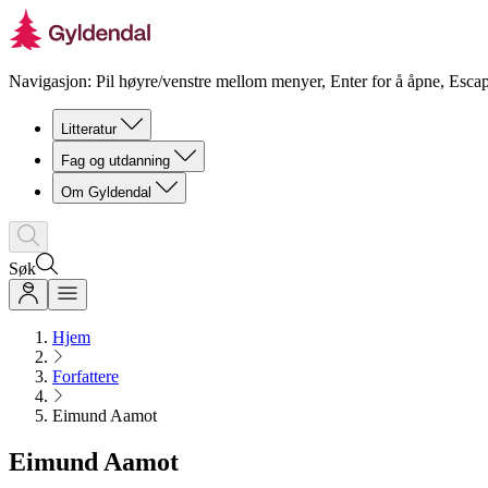
Navigasjon: Pil høyre/venstre mellom menyer, Enter for å åpne, Escap
Litteratur
Fag og utdanning
Om Gyldendal
Søk
Hjem
Forfattere
Eimund Aamot
Eimund Aamot